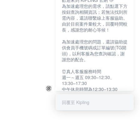
歡迎來到 KIPLING 官網 👋
為加速處理您的需求，請點選下方
按鈕查詢相關資訊；若無法找到所
需內容，還請聯繫線上客服協助。
由於目前案件量較大，回覆時間較
長，感謝您的耐心等候！
為加速處理您的問題，還請協助提
供會員手機號碼或訂單編號(TG開
頭)，以利客服為您查詢確認，謝
謝您的配合。
⏰真人客服服務時間
週一～週五 09:30–12:30、
13:30–17:30
中午休息時間為12:30–13:30
例假日及國定假日暫停服務
回覆至 Kipling
提醒您：系統會自動已讀訊息，如
未點選「聯繫專人」，線上客服將
不會收到此訊息。