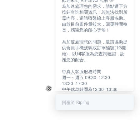
歡迎來到 KIPLING 官網 👋
為加速處理您的需求，請點選下方
按鈕查詢相關資訊；若無法找到所
需內容，還請聯繫線上客服協助。
由於目前案件量較大，回覆時間較
長，感謝您的耐心等候！
為加速處理您的問題，還請協助提
供會員手機號碼或訂單編號(TG開
頭)，以利客服為您查詢確認，謝
謝您的配合。
⏰真人客服服務時間
週一～週五 09:30–12:30、
13:30–17:30
中午休息時間為12:30–13:30
例假日及國定假日暫停服務
回覆至 Kipling
提醒您：系統會自動已讀訊息，如
未點選「聯繫專人」，線上客服將
不會收到此訊息。