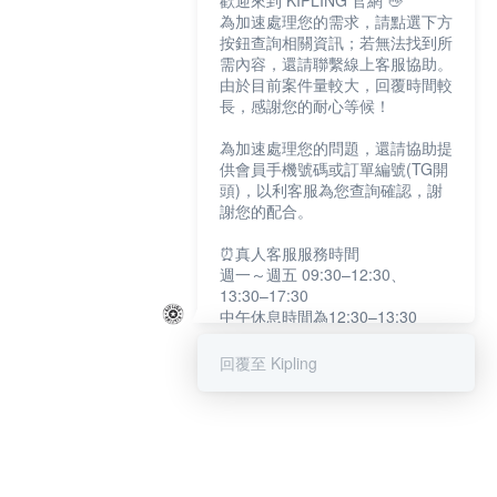
歡迎來到 KIPLING 官網 👋
為加速處理您的需求，請點選下方
按鈕查詢相關資訊；若無法找到所
需內容，還請聯繫線上客服協助。
由於目前案件量較大，回覆時間較
長，感謝您的耐心等候！
為加速處理您的問題，還請協助提
供會員手機號碼或訂單編號(TG開
頭)，以利客服為您查詢確認，謝
謝您的配合。
⏰真人客服服務時間
週一～週五 09:30–12:30、
13:30–17:30
中午休息時間為12:30–13:30
例假日及國定假日暫停服務
回覆至 Kipling
提醒您：系統會自動已讀訊息，如
未點選「聯繫專人」，線上客服將
不會收到此訊息。