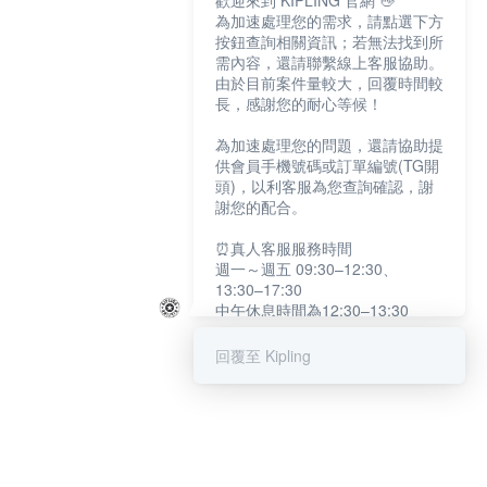
歡迎來到 KIPLING 官網 👋
為加速處理您的需求，請點選下方
按鈕查詢相關資訊；若無法找到所
需內容，還請聯繫線上客服協助。
由於目前案件量較大，回覆時間較
長，感謝您的耐心等候！
為加速處理您的問題，還請協助提
供會員手機號碼或訂單編號(TG開
頭)，以利客服為您查詢確認，謝
謝您的配合。
⏰真人客服服務時間
週一～週五 09:30–12:30、
13:30–17:30
中午休息時間為12:30–13:30
例假日及國定假日暫停服務
回覆至 Kipling
提醒您：系統會自動已讀訊息，如
未點選「聯繫專人」，線上客服將
不會收到此訊息。