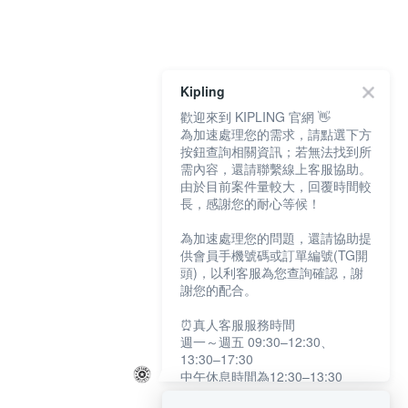
Kipling
歡迎來到 KIPLING 官網 👋
為加速處理您的需求，請點選下方
按鈕查詢相關資訊；若無法找到所
需內容，還請聯繫線上客服協助。
由於目前案件量較大，回覆時間較
長，感謝您的耐心等候！
為加速處理您的問題，還請協助提
供會員手機號碼或訂單編號(TG開
頭)，以利客服為您查詢確認，謝
謝您的配合。
⏰真人客服服務時間
週一～週五 09:30–12:30、
13:30–17:30
中午休息時間為12:30–13:30
例假日及國定假日暫停服務