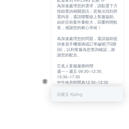
歡迎來到 KIPLING 官網 👋
為加速處理您的需求，請點選下方
按鈕查詢相關資訊；若無法找到所
需內容，還請聯繫線上客服協助。
由於目前案件量較大，回覆時間較
長，感謝您的耐心等候！
為加速處理您的問題，還請協助提
供會員手機號碼或訂單編號(TG開
頭)，以利客服為您查詢確認，謝
謝您的配合。
⏰真人客服服務時間
週一～週五 09:30–12:30、
13:30–17:30
中午休息時間為12:30–13:30
例假日及國定假日暫停服務
回覆至 Kipling
提醒您：系統會自動已讀訊息，如
未點選「聯繫專人」，線上客服將
不會收到此訊息。