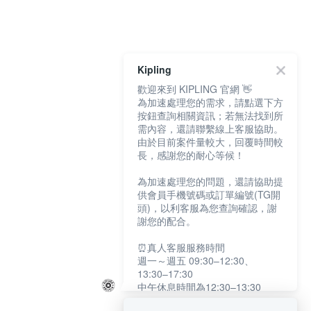
Kipling
歡迎來到 KIPLING 官網 👋
為加速處理您的需求，請點選下方
按鈕查詢相關資訊；若無法找到所
需內容，還請聯繫線上客服協助。
由於目前案件量較大，回覆時間較
長，感謝您的耐心等候！
為加速處理您的問題，還請協助提
供會員手機號碼或訂單編號(TG開
頭)，以利客服為您查詢確認，謝
謝您的配合。
⏰真人客服服務時間
週一～週五 09:30–12:30、
13:30–17:30
中午休息時間為12:30–13:30
例假日及國定假日暫停服務