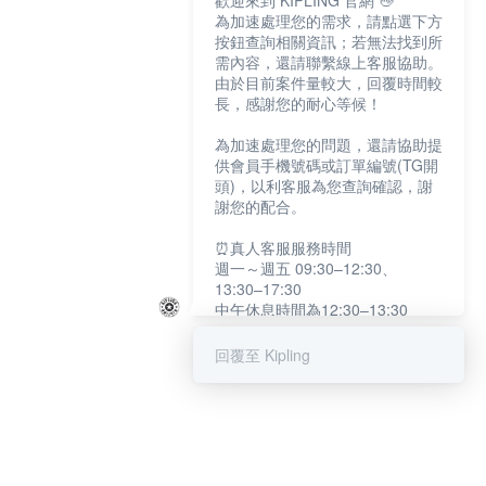
歡迎來到 KIPLING 官網 👋
為加速處理您的需求，請點選下方
按鈕查詢相關資訊；若無法找到所
需內容，還請聯繫線上客服協助。
由於目前案件量較大，回覆時間較
長，感謝您的耐心等候！
為加速處理您的問題，還請協助提
供會員手機號碼或訂單編號(TG開
頭)，以利客服為您查詢確認，謝
謝您的配合。
⏰真人客服服務時間
週一～週五 09:30–12:30、
13:30–17:30
中午休息時間為12:30–13:30
例假日及國定假日暫停服務
回覆至 Kipling
提醒您：系統會自動已讀訊息，如
未點選「聯繫專人」，線上客服將
不會收到此訊息。