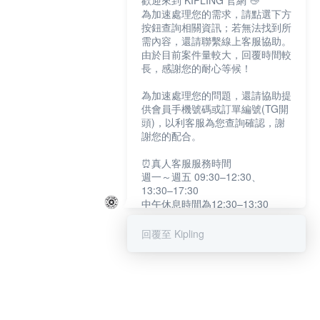
歡迎來到 KIPLING 官網 👋
為加速處理您的需求，請點選下方
按鈕查詢相關資訊；若無法找到所
需內容，還請聯繫線上客服協助。
由於目前案件量較大，回覆時間較
長，感謝您的耐心等候！
為加速處理您的問題，還請協助提
供會員手機號碼或訂單編號(TG開
頭)，以利客服為您查詢確認，謝
謝您的配合。
⏰真人客服服務時間
週一～週五 09:30–12:30、
13:30–17:30
中午休息時間為12:30–13:30
例假日及國定假日暫停服務
回覆至 Kipling
提醒您：系統會自動已讀訊息，如
未點選「聯繫專人」，線上客服將
不會收到此訊息。