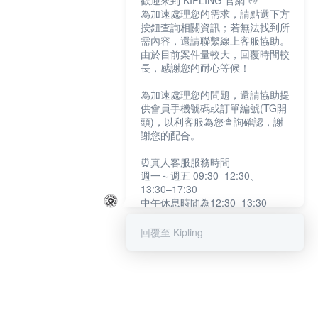
歡迎來到 KIPLING 官網 👋
為加速處理您的需求，請點選下方
按鈕查詢相關資訊；若無法找到所
需內容，還請聯繫線上客服協助。
由於目前案件量較大，回覆時間較
長，感謝您的耐心等候！
為加速處理您的問題，還請協助提
供會員手機號碼或訂單編號(TG開
頭)，以利客服為您查詢確認，謝
謝您的配合。
⏰真人客服服務時間
週一～週五 09:30–12:30、
13:30–17:30
中午休息時間為12:30–13:30
例假日及國定假日暫停服務
回覆至 Kipling
提醒您：系統會自動已讀訊息，如
未點選「聯繫專人」，線上客服將
不會收到此訊息。