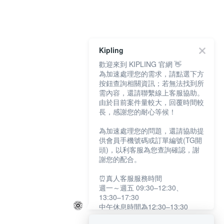
Kipling
歡迎來到 KIPLING 官網 👋
為加速處理您的需求，請點選下方
按鈕查詢相關資訊；若無法找到所
需內容，還請聯繫線上客服協助。
由於目前案件量較大，回覆時間較
長，感謝您的耐心等候！
為加速處理您的問題，還請協助提
供會員手機號碼或訂單編號(TG開
頭)，以利客服為您查詢確認，謝
謝您的配合。
⏰真人客服服務時間
週一～週五 09:30–12:30、
13:30–17:30
中午休息時間為12:30–13:30
例假日及國定假日暫停服務