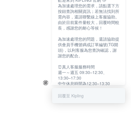
歡迎來到 KIPLING 官網 👋
為加速處理您的需求，請點選下方
按鈕查詢相關資訊；若無法找到所
需內容，還請聯繫線上客服協助。
由於目前案件量較大，回覆時間較
長，感謝您的耐心等候！
為加速處理您的問題，還請協助提
供會員手機號碼或訂單編號(TG開
頭)，以利客服為您查詢確認，謝
謝您的配合。
⏰真人客服服務時間
週一～週五 09:30–12:30、
13:30–17:30
中午休息時間為12:30–13:30
例假日及國定假日暫停服務
回覆至 Kipling
提醒您：系統會自動已讀訊息，如
未點選「聯繫專人」，線上客服將
不會收到此訊息。