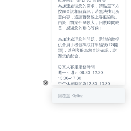
歡迎來到 KIPLING 官網 👋
為加速處理您的需求，請點選下方
按鈕查詢相關資訊；若無法找到所
需內容，還請聯繫線上客服協助。
由於目前案件量較大，回覆時間較
長，感謝您的耐心等候！
為加速處理您的問題，還請協助提
供會員手機號碼或訂單編號(TG開
頭)，以利客服為您查詢確認，謝
謝您的配合。
⏰真人客服服務時間
週一～週五 09:30–12:30、
13:30–17:30
中午休息時間為12:30–13:30
例假日及國定假日暫停服務
回覆至 Kipling
提醒您：系統會自動已讀訊息，如
未點選「聯繫專人」，線上客服將
不會收到此訊息。