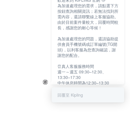
歡迎來到 KIPLING 官網 👋
為加速處理您的需求，請點選下方
按鈕查詢相關資訊；若無法找到所
需內容，還請聯繫線上客服協助。
由於目前案件量較大，回覆時間較
長，感謝您的耐心等候！
為加速處理您的問題，還請協助提
供會員手機號碼或訂單編號(TG開
頭)，以利客服為您查詢確認，謝
謝您的配合。
⏰真人客服服務時間
週一～週五 09:30–12:30、
13:30–17:30
中午休息時間為12:30–13:30
例假日及國定假日暫停服務
回覆至 Kipling
提醒您：系統會自動已讀訊息，如
未點選「聯繫專人」，線上客服將
不會收到此訊息。