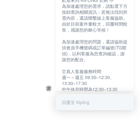
歡迎來到 KIPLING 官網 👋
為加速處理您的需求，請點選下方
按鈕查詢相關資訊；若無法找到所
需內容，還請聯繫線上客服協助。
由於目前案件量較大，回覆時間較
長，感謝您的耐心等候！
為加速處理您的問題，還請協助提
供會員手機號碼或訂單編號(TG開
頭)，以利客服為您查詢確認，謝
謝您的配合。
⏰真人客服服務時間
週一～週五 09:30–12:30、
13:30–17:30
中午休息時間為12:30–13:30
例假日及國定假日暫停服務
回覆至 Kipling
提醒您：系統會自動已讀訊息，如
未點選「聯繫專人」，線上客服將
不會收到此訊息。