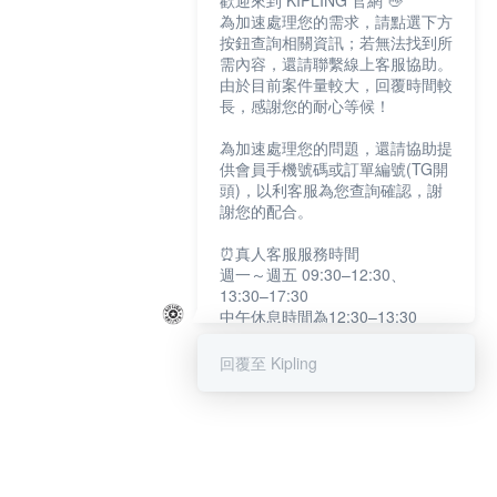
歡迎來到 KIPLING 官網 👋
為加速處理您的需求，請點選下方
按鈕查詢相關資訊；若無法找到所
需內容，還請聯繫線上客服協助。
由於目前案件量較大，回覆時間較
長，感謝您的耐心等候！
為加速處理您的問題，還請協助提
供會員手機號碼或訂單編號(TG開
頭)，以利客服為您查詢確認，謝
謝您的配合。
⏰真人客服服務時間
週一～週五 09:30–12:30、
13:30–17:30
中午休息時間為12:30–13:30
例假日及國定假日暫停服務
回覆至 Kipling
提醒您：系統會自動已讀訊息，如
未點選「聯繫專人」，線上客服將
不會收到此訊息。