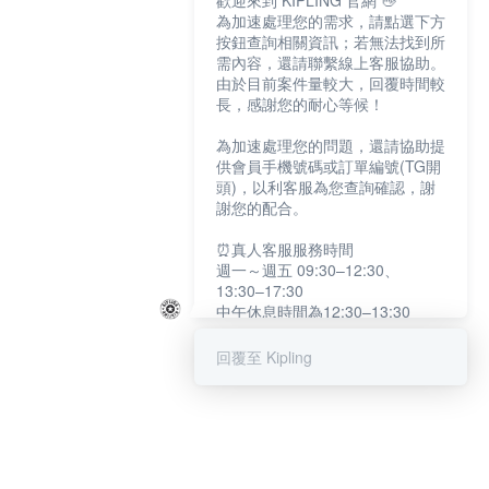
歡迎來到 KIPLING 官網 👋
為加速處理您的需求，請點選下方
按鈕查詢相關資訊；若無法找到所
需內容，還請聯繫線上客服協助。
由於目前案件量較大，回覆時間較
長，感謝您的耐心等候！
為加速處理您的問題，還請協助提
供會員手機號碼或訂單編號(TG開
頭)，以利客服為您查詢確認，謝
謝您的配合。
⏰真人客服服務時間
週一～週五 09:30–12:30、
13:30–17:30
中午休息時間為12:30–13:30
例假日及國定假日暫停服務
回覆至 Kipling
提醒您：系統會自動已讀訊息，如
未點選「聯繫專人」，線上客服將
不會收到此訊息。