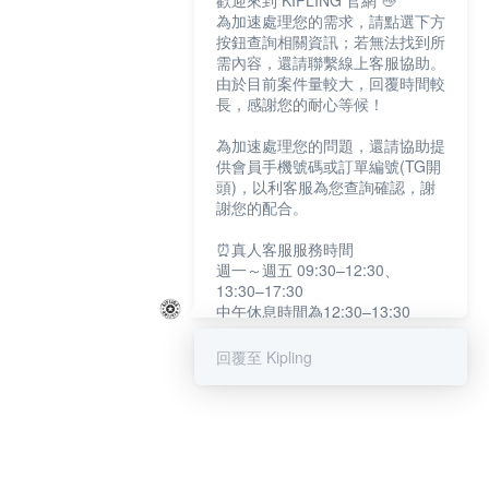
歡迎來到 KIPLING 官網 👋
為加速處理您的需求，請點選下方
按鈕查詢相關資訊；若無法找到所
需內容，還請聯繫線上客服協助。
由於目前案件量較大，回覆時間較
長，感謝您的耐心等候！
為加速處理您的問題，還請協助提
供會員手機號碼或訂單編號(TG開
頭)，以利客服為您查詢確認，謝
謝您的配合。
⏰真人客服服務時間
週一～週五 09:30–12:30、
13:30–17:30
中午休息時間為12:30–13:30
例假日及國定假日暫停服務
回覆至 Kipling
提醒您：系統會自動已讀訊息，如
未點選「聯繫專人」，線上客服將
不會收到此訊息。