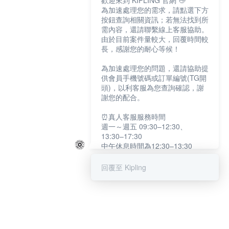
歡迎來到 KIPLING 官網 👋
為加速處理您的需求，請點選下方
按鈕查詢相關資訊；若無法找到所
需內容，還請聯繫線上客服協助。
由於目前案件量較大，回覆時間較
長，感謝您的耐心等候！
為加速處理您的問題，還請協助提
供會員手機號碼或訂單編號(TG開
頭)，以利客服為您查詢確認，謝
謝您的配合。
⏰真人客服服務時間
週一～週五 09:30–12:30、
13:30–17:30
中午休息時間為12:30–13:30
例假日及國定假日暫停服務
回覆至 Kipling
提醒您：系統會自動已讀訊息，如
未點選「聯繫專人」，線上客服將
不會收到此訊息。