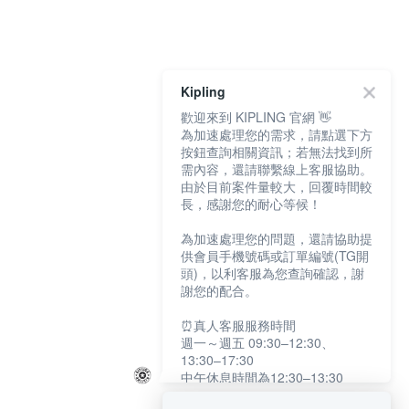
Kipling
歡迎來到 KIPLING 官網 👋
為加速處理您的需求，請點選下方
按鈕查詢相關資訊；若無法找到所
需內容，還請聯繫線上客服協助。
由於目前案件量較大，回覆時間較
長，感謝您的耐心等候！
為加速處理您的問題，還請協助提
供會員手機號碼或訂單編號(TG開
頭)，以利客服為您查詢確認，謝
謝您的配合。
⏰真人客服服務時間
週一～週五 09:30–12:30、
13:30–17:30
中午休息時間為12:30–13:30
例假日及國定假日暫停服務