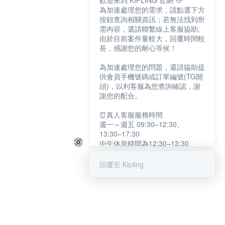
歡迎來到 KIPLING 官網 👋
為加速處理您的需求，請點選下方
按鈕查詢相關資訊；若無法找到所
需內容，還請聯繫線上客服協助。
由於目前案件量較大，回覆時間較
長，感謝您的耐心等候！
為加速處理您的問題，還請協助提
供會員手機號碼或訂單編號(TG開
頭)，以利客服為您查詢確認，謝
謝您的配合。
⏰真人客服服務時間
週一～週五 09:30–12:30、
13:30–17:30
中午休息時間為12:30–13:30
例假日及國定假日暫停服務
回覆至 Kipling
提醒您：系統會自動已讀訊息，如
未點選「聯繫專人」，線上客服將
不會收到此訊息。