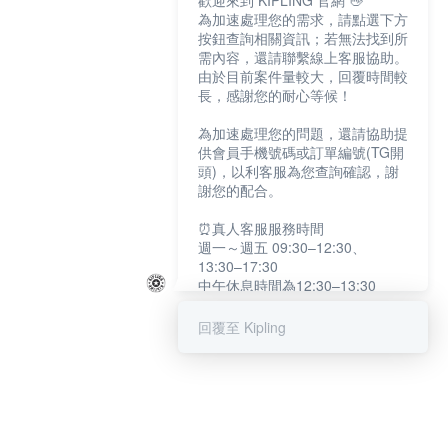
歡迎來到 KIPLING 官網 👋
為加速處理您的需求，請點選下方
按鈕查詢相關資訊；若無法找到所
需內容，還請聯繫線上客服協助。
由於目前案件量較大，回覆時間較
長，感謝您的耐心等候！
為加速處理您的問題，還請協助提
供會員手機號碼或訂單編號(TG開
頭)，以利客服為您查詢確認，謝
謝您的配合。
⏰真人客服服務時間
週一～週五 09:30–12:30、
13:30–17:30
中午休息時間為12:30–13:30
例假日及國定假日暫停服務
回覆至 Kipling
提醒您：系統會自動已讀訊息，如
未點選「聯繫專人」，線上客服將
不會收到此訊息。