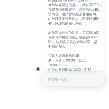
歡迎來到 KIPLING 官網 👋
為加速處理您的需求，請點選下方
按鈕查詢相關資訊；若無法找到所
需內容，還請聯繫線上客服協助。
由於目前案件量較大，回覆時間較
長，感謝您的耐心等候！
為加速處理您的問題，還請協助提
供會員手機號碼或訂單編號(TG開
頭)，以利客服為您查詢確認，謝
謝您的配合。
⏰真人客服服務時間
週一～週五 09:30–12:30、
13:30–17:30
中午休息時間為12:30–13:30
例假日及國定假日暫停服務
回覆至 Kipling
提醒您：系統會自動已讀訊息，如
未點選「聯繫專人」，線上客服將
不會收到此訊息。