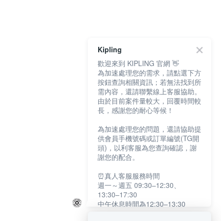
Kipling
歡迎來到 KIPLING 官網 👋
為加速處理您的需求，請點選下方
按鈕查詢相關資訊；若無法找到所
需內容，還請聯繫線上客服協助。
由於目前案件量較大，回覆時間較
長，感謝您的耐心等候！
為加速處理您的問題，還請協助提
供會員手機號碼或訂單編號(TG開
頭)，以利客服為您查詢確認，謝
謝您的配合。
⏰真人客服服務時間
週一～週五 09:30–12:30、
13:30–17:30
中午休息時間為12:30–13:30
例假日及國定假日暫停服務