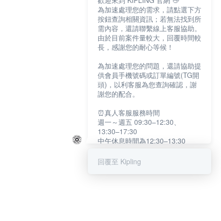
歡迎來到 KIPLING 官網 👋
為加速處理您的需求，請點選下方
按鈕查詢相關資訊；若無法找到所
需內容，還請聯繫線上客服協助。
由於目前案件量較大，回覆時間較
長，感謝您的耐心等候！
為加速處理您的問題，還請協助提
供會員手機號碼或訂單編號(TG開
頭)，以利客服為您查詢確認，謝
謝您的配合。
⏰真人客服服務時間
週一～週五 09:30–12:30、
13:30–17:30
中午休息時間為12:30–13:30
例假日及國定假日暫停服務
回覆至 Kipling
提醒您：系統會自動已讀訊息，如
未點選「聯繫專人」，線上客服將
不會收到此訊息。