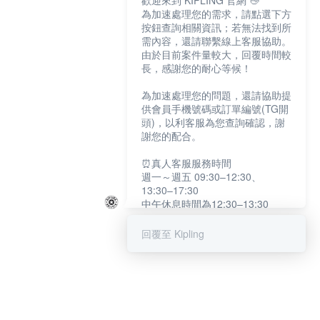
歡迎來到 KIPLING 官網 👋
為加速處理您的需求，請點選下方
按鈕查詢相關資訊；若無法找到所
需內容，還請聯繫線上客服協助。
由於目前案件量較大，回覆時間較
長，感謝您的耐心等候！
為加速處理您的問題，還請協助提
供會員手機號碼或訂單編號(TG開
頭)，以利客服為您查詢確認，謝
謝您的配合。
⏰真人客服服務時間
週一～週五 09:30–12:30、
13:30–17:30
中午休息時間為12:30–13:30
例假日及國定假日暫停服務
回覆至 Kipling
提醒您：系統會自動已讀訊息，如
未點選「聯繫專人」，線上客服將
不會收到此訊息。