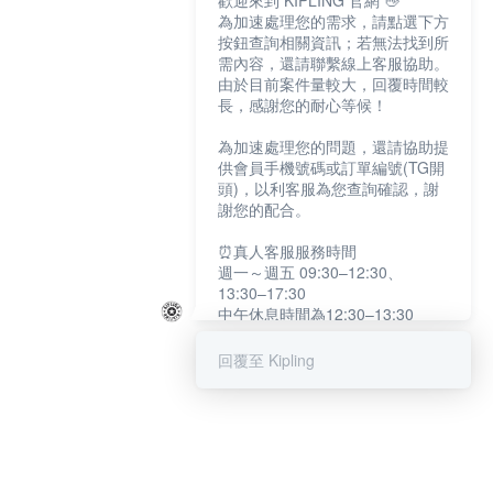
歡迎來到 KIPLING 官網 👋
為加速處理您的需求，請點選下方
按鈕查詢相關資訊；若無法找到所
需內容，還請聯繫線上客服協助。
由於目前案件量較大，回覆時間較
長，感謝您的耐心等候！
為加速處理您的問題，還請協助提
供會員手機號碼或訂單編號(TG開
頭)，以利客服為您查詢確認，謝
謝您的配合。
⏰真人客服服務時間
週一～週五 09:30–12:30、
13:30–17:30
中午休息時間為12:30–13:30
例假日及國定假日暫停服務
回覆至 Kipling
提醒您：系統會自動已讀訊息，如
未點選「聯繫專人」，線上客服將
不會收到此訊息。