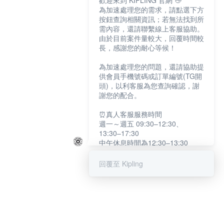
歡迎來到 KIPLING 官網 👋
為加速處理您的需求，請點選下方
按鈕查詢相關資訊；若無法找到所
需內容，還請聯繫線上客服協助。
由於目前案件量較大，回覆時間較
長，感謝您的耐心等候！
為加速處理您的問題，還請協助提
供會員手機號碼或訂單編號(TG開
頭)，以利客服為您查詢確認，謝
謝您的配合。
⏰真人客服服務時間
週一～週五 09:30–12:30、
13:30–17:30
中午休息時間為12:30–13:30
例假日及國定假日暫停服務
回覆至 Kipling
提醒您：系統會自動已讀訊息，如
未點選「聯繫專人」，線上客服將
不會收到此訊息。