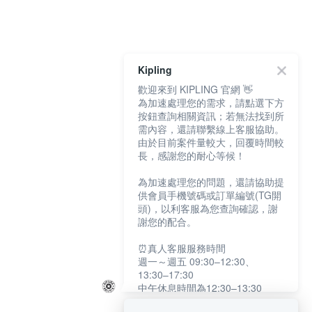
Kipling
歡迎來到 KIPLING 官網 👋
為加速處理您的需求，請點選下方
按鈕查詢相關資訊；若無法找到所
需內容，還請聯繫線上客服協助。
由於目前案件量較大，回覆時間較
長，感謝您的耐心等候！
為加速處理您的問題，還請協助提
供會員手機號碼或訂單編號(TG開
頭)，以利客服為您查詢確認，謝
謝您的配合。
⏰真人客服服務時間
週一～週五 09:30–12:30、
13:30–17:30
中午休息時間為12:30–13:30
例假日及國定假日暫停服務