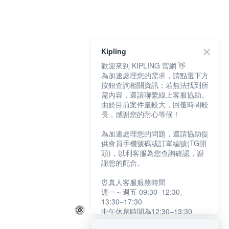
Kipling
歡迎來到 KIPLING 官網 👋
為加速處理您的需求，請點選下方
按鈕查詢相關資訊；若無法找到所
需內容，還請聯繫線上客服協助。
由於目前案件量較大，回覆時間較
長，感謝您的耐心等候！
為加速處理您的問題，還請協助提
供會員手機號碼或訂單編號(TG開
頭)，以利客服為您查詢確認，謝
謝您的配合。
⏰真人客服服務時間
週一～週五 09:30–12:30、
13:30–17:30
中午休息時間為12:30–13:30
例假日及國定假日暫停服務