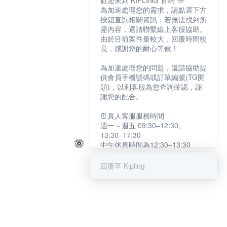
歡迎來到 KIPLING 官網 👋
為加速處理您的需求，請點選下方
按鈕查詢相關資訊；若無法找到所
需內容，還請聯繫線上客服協助。
由於目前案件量較大，回覆時間較
長，感謝您的耐心等候！
為加速處理您的問題，還請協助提
供會員手機號碼或訂單編號(TG開
頭)，以利客服為您查詢確認，謝
謝您的配合。
⏰真人客服服務時間
週一～週五 09:30–12:30、
13:30–17:30
中午休息時間為12:30–13:30
例假日及國定假日暫停服務
回覆至 Kipling
提醒您：系統會自動已讀訊息，如
未點選「聯繫專人」，線上客服將
不會收到此訊息。