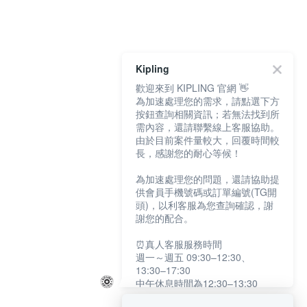
Kipling
歡迎來到 KIPLING 官網 👋
為加速處理您的需求，請點選下方
按鈕查詢相關資訊；若無法找到所
需內容，還請聯繫線上客服協助。
由於目前案件量較大，回覆時間較
長，感謝您的耐心等候！
為加速處理您的問題，還請協助提
供會員手機號碼或訂單編號(TG開
頭)，以利客服為您查詢確認，謝
謝您的配合。
⏰真人客服服務時間
週一～週五 09:30–12:30、
13:30–17:30
中午休息時間為12:30–13:30
例假日及國定假日暫停服務