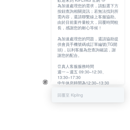
歡迎來到 KIPLING 官網 👋
為加速處理您的需求，請點選下方
按鈕查詢相關資訊；若無法找到所
需內容，還請聯繫線上客服協助。
由於目前案件量較大，回覆時間較
長，感謝您的耐心等候！
為加速處理您的問題，還請協助提
供會員手機號碼或訂單編號(TG開
頭)，以利客服為您查詢確認，謝
謝您的配合。
⏰真人客服服務時間
週一～週五 09:30–12:30、
13:30–17:30
中午休息時間為12:30–13:30
例假日及國定假日暫停服務
回覆至 Kipling
提醒您：系統會自動已讀訊息，如
未點選「聯繫專人」，線上客服將
不會收到此訊息。