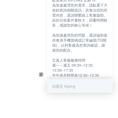
歡迎來到 KIPLING 官網 👋
為加速處理您的需求，請點選下方
按鈕查詢相關資訊；若無法找到所
需內容，還請聯繫線上客服協助。
由於目前案件量較大，回覆時間較
長，感謝您的耐心等候！
為加速處理您的問題，還請協助提
供會員手機號碼或訂單編號(TG開
頭)，以利客服為您查詢確認，謝
謝您的配合。
⏰真人客服服務時間
週一～週五 09:30–12:30、
13:30–17:30
中午休息時間為12:30–13:30
例假日及國定假日暫停服務
回覆至 Kipling
提醒您：系統會自動已讀訊息，如
未點選「聯繫專人」，線上客服將
不會收到此訊息。