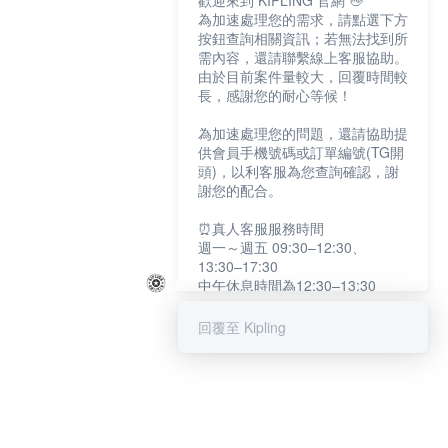
歡迎來到 KIPLING 官網 👋
為加速處理您的需求，請點選下方
按鈕查詢相關資訊；若無法找到所
需內容，還請聯繫線上客服協助。
由於目前案件量較大，回覆時間較
長，感謝您的耐心等候！
為加速處理您的問題，還請協助提
供會員手機號碼或訂單編號(TG開
頭)，以利客服為您查詢確認，謝
謝您的配合。
⏰真人客服服務時間
週一～週五 09:30–12:30、
13:30–17:30
中午休息時間為12:30–13:30
例假日及國定假日暫停服務
回覆至 Kipling
提醒您：系統會自動已讀訊息，如
未點選「聯繫專人」，線上客服將
不會收到此訊息。