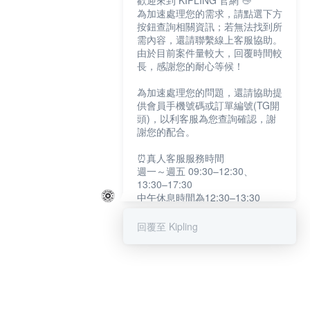
歡迎來到 KIPLING 官網 👋
為加速處理您的需求，請點選下方
按鈕查詢相關資訊；若無法找到所
需內容，還請聯繫線上客服協助。
由於目前案件量較大，回覆時間較
長，感謝您的耐心等候！
為加速處理您的問題，還請協助提
供會員手機號碼或訂單編號(TG開
頭)，以利客服為您查詢確認，謝
謝您的配合。
⏰真人客服服務時間
週一～週五 09:30–12:30、
13:30–17:30
中午休息時間為12:30–13:30
例假日及國定假日暫停服務
回覆至 Kipling
提醒您：系統會自動已讀訊息，如
未點選「聯繫專人」，線上客服將
不會收到此訊息。