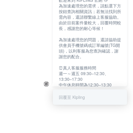
歡迎來到 KIPLING 官網 👋
為加速處理您的需求，請點選下方
按鈕查詢相關資訊；若無法找到所
需內容，還請聯繫線上客服協助。
由於目前案件量較大，回覆時間較
長，感謝您的耐心等候！
為加速處理您的問題，還請協助提
供會員手機號碼或訂單編號(TG開
頭)，以利客服為您查詢確認，謝
謝您的配合。
⏰真人客服服務時間
週一～週五 09:30–12:30、
13:30–17:30
中午休息時間為12:30–13:30
例假日及國定假日暫停服務
回覆至 Kipling
提醒您：系統會自動已讀訊息，如
未點選「聯繫專人」，線上客服將
不會收到此訊息。