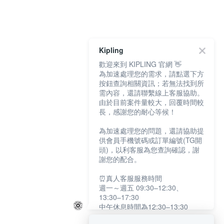
Kipling
歡迎來到 KIPLING 官網 👋
為加速處理您的需求，請點選下方
按鈕查詢相關資訊；若無法找到所
需內容，還請聯繫線上客服協助。
由於目前案件量較大，回覆時間較
長，感謝您的耐心等候！
為加速處理您的問題，還請協助提
供會員手機號碼或訂單編號(TG開
頭)，以利客服為您查詢確認，謝
謝您的配合。
⏰真人客服服務時間
週一～週五 09:30–12:30、
13:30–17:30
中午休息時間為12:30–13:30
例假日及國定假日暫停服務