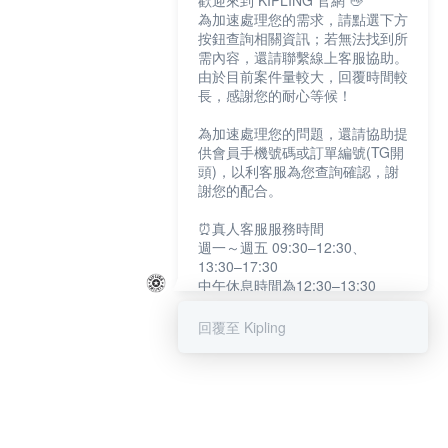
歡迎來到 KIPLING 官網 👋
為加速處理您的需求，請點選下方
按鈕查詢相關資訊；若無法找到所
需內容，還請聯繫線上客服協助。
由於目前案件量較大，回覆時間較
長，感謝您的耐心等候！
為加速處理您的問題，還請協助提
供會員手機號碼或訂單編號(TG開
頭)，以利客服為您查詢確認，謝
謝您的配合。
⏰真人客服服務時間
週一～週五 09:30–12:30、
13:30–17:30
中午休息時間為12:30–13:30
例假日及國定假日暫停服務
回覆至 Kipling
提醒您：系統會自動已讀訊息，如
未點選「聯繫專人」，線上客服將
不會收到此訊息。