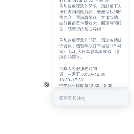
歡迎來到 KIPLING 官網 👋
為加速處理您的需求，請點選下方
按鈕查詢相關資訊；若無法找到所
需內容，還請聯繫線上客服協助。
由於目前案件量較大，回覆時間較
長，感謝您的耐心等候！
為加速處理您的問題，還請協助提
供會員手機號碼或訂單編號(TG開
頭)，以利客服為您查詢確認，謝
謝您的配合。
⏰真人客服服務時間
週一～週五 09:30–12:30、
13:30–17:30
中午休息時間為12:30–13:30
例假日及國定假日暫停服務
回覆至 Kipling
提醒您：系統會自動已讀訊息，如
未點選「聯繫專人」，線上客服將
不會收到此訊息。