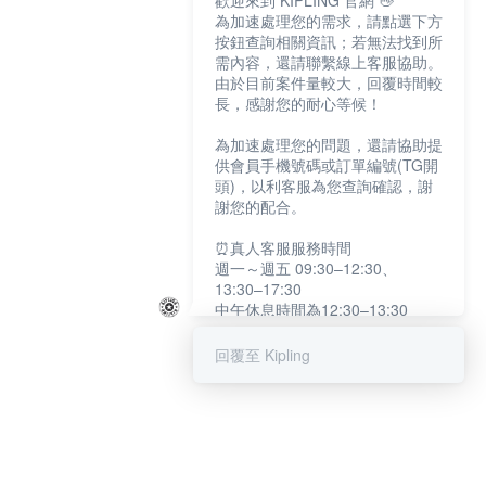
歡迎來到 KIPLING 官網 👋
為加速處理您的需求，請點選下方
按鈕查詢相關資訊；若無法找到所
需內容，還請聯繫線上客服協助。
由於目前案件量較大，回覆時間較
長，感謝您的耐心等候！
為加速處理您的問題，還請協助提
供會員手機號碼或訂單編號(TG開
頭)，以利客服為您查詢確認，謝
謝您的配合。
⏰真人客服服務時間
週一～週五 09:30–12:30、
13:30–17:30
中午休息時間為12:30–13:30
例假日及國定假日暫停服務
回覆至 Kipling
提醒您：系統會自動已讀訊息，如
未點選「聯繫專人」，線上客服將
不會收到此訊息。