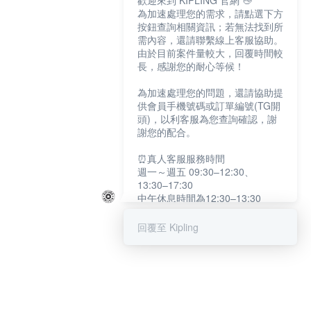
歡迎來到 KIPLING 官網 👋
為加速處理您的需求，請點選下方
按鈕查詢相關資訊；若無法找到所
需內容，還請聯繫線上客服協助。
由於目前案件量較大，回覆時間較
長，感謝您的耐心等候！
為加速處理您的問題，還請協助提
供會員手機號碼或訂單編號(TG開
頭)，以利客服為您查詢確認，謝
謝您的配合。
⏰真人客服服務時間
週一～週五 09:30–12:30、
13:30–17:30
中午休息時間為12:30–13:30
例假日及國定假日暫停服務
回覆至 Kipling
提醒您：系統會自動已讀訊息，如
未點選「聯繫專人」，線上客服將
不會收到此訊息。