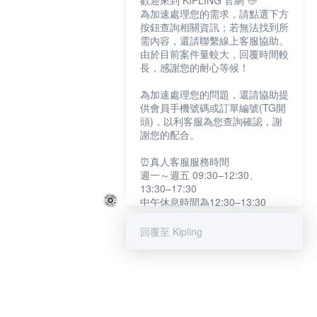
歡迎來到 KIPLING 官網 👋
為加速處理您的需求，請點選下方
按鈕查詢相關資訊；若無法找到所
需內容，還請聯繫線上客服協助。
由於目前案件量較大，回覆時間較
長，感謝您的耐心等候！
為加速處理您的問題，還請協助提
供會員手機號碼或訂單編號(TG開
頭)，以利客服為您查詢確認，謝
謝您的配合。
⏰真人客服服務時間
週一～週五 09:30–12:30、
13:30–17:30
中午休息時間為12:30–13:30
例假日及國定假日暫停服務
回覆至 Kipling
提醒您：系統會自動已讀訊息，如
未點選「聯繫專人」，線上客服將
不會收到此訊息。