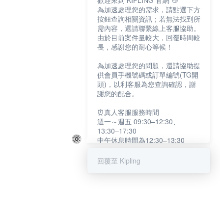
歡迎來到 KIPLING 官網 👋
為加速處理您的需求，請點選下方
按鈕查詢相關資訊；若無法找到所
需內容，還請聯繫線上客服協助。
由於目前案件量較大，回覆時間較
長，感謝您的耐心等候！
為加速處理您的問題，還請協助提
供會員手機號碼或訂單編號(TG開
頭)，以利客服為您查詢確認，謝
謝您的配合。
⏰真人客服服務時間
週一～週五 09:30–12:30、
13:30–17:30
中午休息時間為12:30–13:30
例假日及國定假日暫停服務
回覆至 Kipling
提醒您：系統會自動已讀訊息，如
未點選「聯繫專人」，線上客服將
不會收到此訊息。