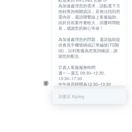
歡迎來到 KIPLING 官網 👋
為加速處理您的需求，請點選下方
按鈕查詢相關資訊；若無法找到所
需內容，還請聯繫線上客服協助。
由於目前案件量較大，回覆時間較
長，感謝您的耐心等候！
為加速處理您的問題，還請協助提
供會員手機號碼或訂單編號(TG開
頭)，以利客服為您查詢確認，謝
謝您的配合。
⏰真人客服服務時間
週一～週五 09:30–12:30、
13:30–17:30
中午休息時間為12:30–13:30
例假日及國定假日暫停服務
回覆至 Kipling
提醒您：系統會自動已讀訊息，如
未點選「聯繫專人」，線上客服將
不會收到此訊息。