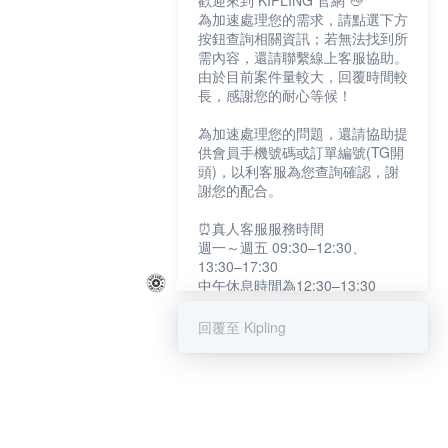
歡迎來到 KIPLING 官網 👋
為加速處理您的需求，請點選下方
按鈕查詢相關資訊；若無法找到所
需內容，還請聯繫線上客服協助。
由於目前案件量較大，回覆時間較
長，感謝您的耐心等候！
為加速處理您的問題，還請協助提
供會員手機號碼或訂單編號(TG開
頭)，以利客服為您查詢確認，謝
謝您的配合。
⏰真人客服服務時間
週一～週五 09:30–12:30、
13:30–17:30
中午休息時間為12:30–13:30
例假日及國定假日暫停服務
回覆至 Kipling
提醒您：系統會自動已讀訊息，如
未點選「聯繫專人」，線上客服將
不會收到此訊息。