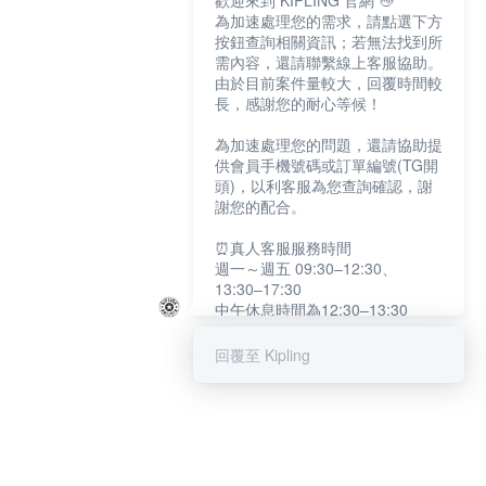
歡迎來到 KIPLING 官網 👋
為加速處理您的需求，請點選下方
按鈕查詢相關資訊；若無法找到所
需內容，還請聯繫線上客服協助。
由於目前案件量較大，回覆時間較
長，感謝您的耐心等候！
為加速處理您的問題，還請協助提
供會員手機號碼或訂單編號(TG開
頭)，以利客服為您查詢確認，謝
謝您的配合。
⏰真人客服服務時間
週一～週五 09:30–12:30、
13:30–17:30
中午休息時間為12:30–13:30
例假日及國定假日暫停服務
回覆至 Kipling
提醒您：系統會自動已讀訊息，如
未點選「聯繫專人」，線上客服將
不會收到此訊息。