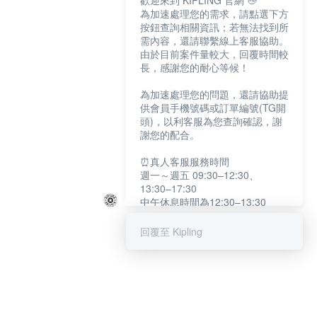
歡迎來到 KIPLING 官網 👋
為加速處理您的需求，請點選下方
按鈕查詢相關資訊；若無法找到所
需內容，還請聯繫線上客服協助。
由於目前案件量較大，回覆時間較
長，感謝您的耐心等候！
為加速處理您的問題，還請協助提
供會員手機號碼或訂單編號(TG開
頭)，以利客服為您查詢確認，謝
謝您的配合。
⏰真人客服服務時間
週一～週五 09:30–12:30、
13:30–17:30
中午休息時間為12:30–13:30
例假日及國定假日暫停服務
回覆至 Kipling
提醒您：系統會自動已讀訊息，如
未點選「聯繫專人」，線上客服將
不會收到此訊息。