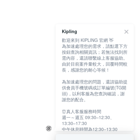
Kipling
歡迎來到 KIPLING 官網 👋
為加速處理您的需求，請點選下方
按鈕查詢相關資訊；若無法找到所
需內容，還請聯繫線上客服協助。
由於目前案件量較大，回覆時間較
長，感謝您的耐心等候！
為加速處理您的問題，還請協助提
供會員手機號碼或訂單編號(TG開
頭)，以利客服為您查詢確認，謝
謝您的配合。
⏰真人客服服務時間
週一～週五 09:30–12:30、
13:30–17:30
中午休息時間為12:30–13:30
例假日及國定假日暫停服務