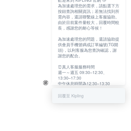
歡迎來到 KIPLING 官網 👋
為加速處理您的需求，請點選下方
按鈕查詢相關資訊；若無法找到所
需內容，還請聯繫線上客服協助。
由於目前案件量較大，回覆時間較
長，感謝您的耐心等候！
為加速處理您的問題，還請協助提
供會員手機號碼或訂單編號(TG開
頭)，以利客服為您查詢確認，謝
謝您的配合。
⏰真人客服服務時間
週一～週五 09:30–12:30、
13:30–17:30
中午休息時間為12:30–13:30
例假日及國定假日暫停服務
回覆至 Kipling
提醒您：系統會自動已讀訊息，如
未點選「聯繫專人」，線上客服將
不會收到此訊息。